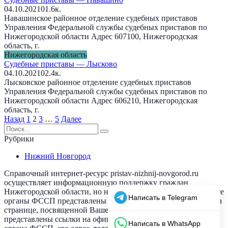
04.10.2021
0
1.6к.
Навашинское районное отделение судебных приставов
Управления Федеральной службы судебных приставов по
Нижегородской области Адрес 607100, Нижегородская
область, г.
Нижегородская область
Судебные приставы — Лысково
04.10.2021
0
2.4к.
Лысковское районное отделение судебных приставов
Управления Федеральной службы судебных приставов по
Нижегородской области Адрес 606210, Нижегородская
область, г.
Пагинация
Назад
1
2
3
…
5
Далее
записей
Search
for:
Рубрики
Нижний Новгород
Справочный интернет-ресурс pristav-nizhnij-novgorod.ru
осуществляет информационную поддержку граждан
Нижегородской области, но не имеет отношения к ФССП. Все
органы ФССП представлены в привязке к их гео-локации. На
странице, посвященной Вашему населенному пункту,
представлены ссылки на официальный сайт выбранного