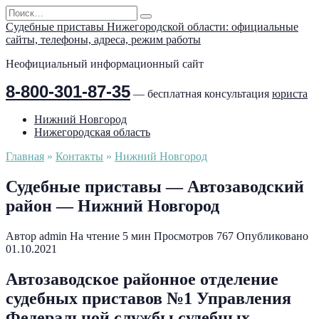
Перейти
Search
к
for:
Судебные приставы Нижегородской области: официальные
содержанию
сайты, телефоны, адреса, режим работы
Неофициальный информационный сайт
8-800-301-87-35
— бесплатная консультация
юриста
Нижний Новгород
Нижегородская область
Главная
»
Контакты
»
Нижний Новгород
Судебные приставы — Автозаводский
район — Нижний Новгород
Автор
admin
На чтение
5 мин
Просмотров
767
Опубликовано
01.10.2021
Автозаводское районное отделение
судебных приставов №1 Управления
Федеральной службы судебных