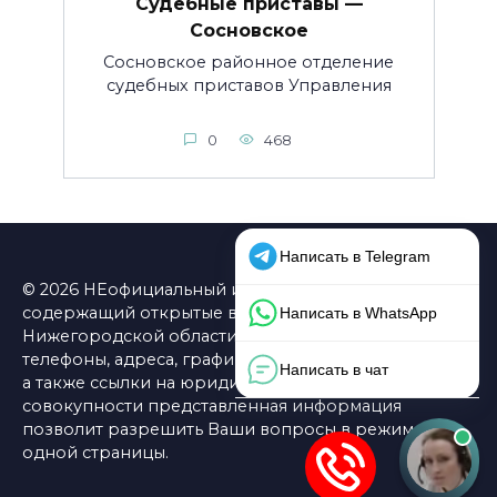
Судебные приставы —
Сосновское
Сосновское районное отделение
судебных приставов Управления
0
468
© 2026 НЕофициальный информационный сайт,
содержащий открытые выверенные данные о ФССП
Нижегородской области: официальные сайты,
телефоны, адреса, графики работы, схемы проезда,
а также ссылки на юридические фирмы. В
совокупности представленная информация
позволит разрешить Ваши вопросы в режиме
одной страницы.